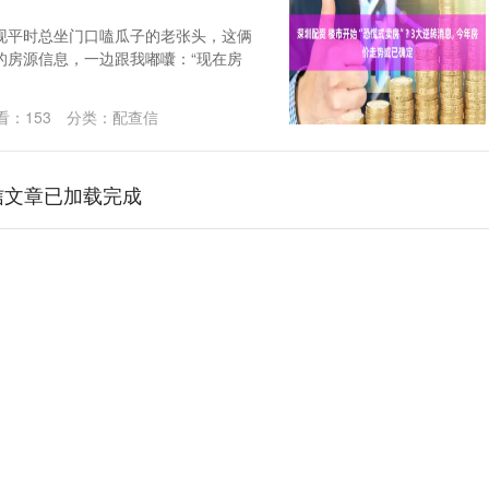
现平时总坐门口嗑瓜子的老张头，这俩
的房源信息，一边跟我嘟囔：“现在房
看：
153
分类：
配查信
信文章已加载完成