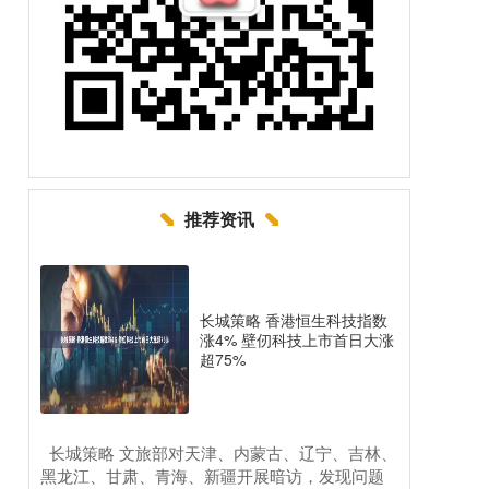
推荐资讯
长城策略 香港恒生科技指数
涨4% 壁仞科技上市首日大涨
超75%
​长城策略 文旅部对天津、内蒙古、辽宁、吉林、
黑龙江、甘肃、青海、新疆开展暗访，发现问题