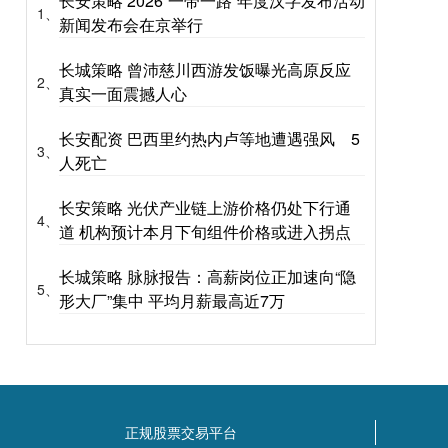
长安策略 2026“一带一路”年度汉字发布活动
1、
新闻发布会在京举行
长城策略 曾沛慈川西游发饭曝光高原反应
2、
真实一面震撼人心
长安配资 巴西里约热内卢等地遭遇强风 5
3、
人死亡
长安策略 光伏产业链上游价格仍处下行通
4、
道 机构预计本月下旬组件价格或进入拐点
长城策略 脉脉报告：高薪岗位正加速向“隐
5、
形大厂”集中 平均月薪最高近7万
正规股票交易平台