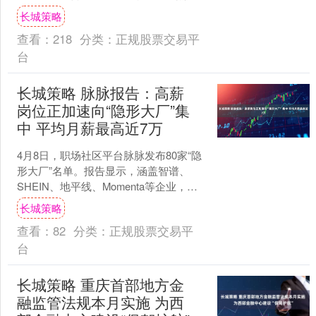
让人眼前一亮，因为它们捕捉到了偶像
长城策略
们在私下里放松的样子，比....
查看：
218
分类：
正规股票交易平
台
长城策略 脉脉报告：高薪
岗位正加速向“隐形大厂”集
中 平均月薪最高近7万
4月8日，职场社区平台脉脉发布80家“隐
形大厂”名单。报告显示，涵盖智谱、
SHEIN、地平线、Momenta等企业，覆
盖AI、智能驾驶、机器人、芯片等热门赛
长城策略
道。....
查看：
82
分类：
正规股票交易平
台
长城策略 重庆首部地方金
融监管法规本月实施 为西