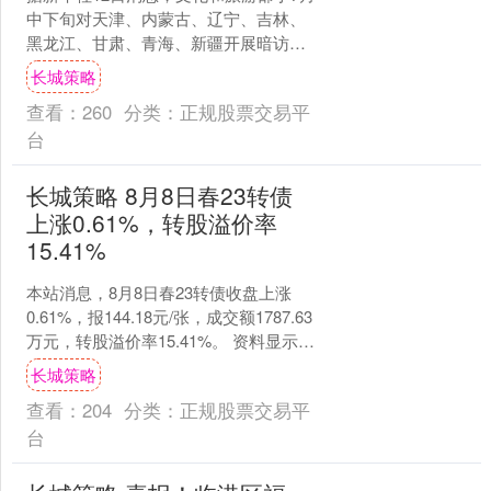
中下旬对天津、内蒙古、辽宁、吉林、
黑龙江、甘肃、青海、新疆开展暗访，
发现部分地区仍存在安全生产和市场秩
长城策略
序问题，包括经营场所....
查看：
260
分类：
正规股票交易平
台
长城策略 8月8日春23转债
上涨0.61%，转股溢价率
15.41%
本站消息，8月8日春23转债收盘上涨
0.61%，报144.18元/张，成交额1787.63
万元，转股溢价率15.41%。 资料显示，
春23转债信用级别为“AA-....
长城策略
查看：
204
分类：
正规股票交易平
台