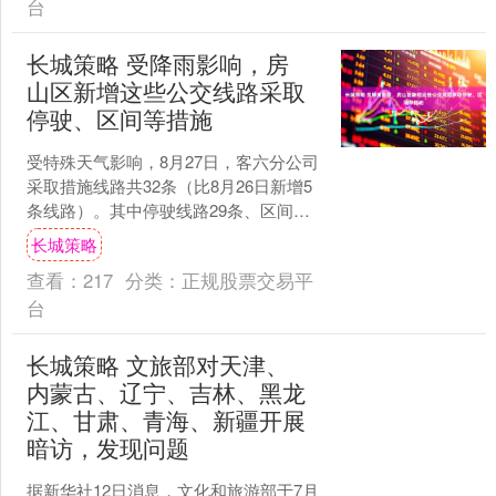
台
长城策略 受降雨影响，房
山区新增这些公交线路采取
停驶、区间等措施
受特殊天气影响，8月27日，客六分公司
采取措施线路共32条（比8月26日新增5
条线路）。其中停驶线路29条、区间线
路3条。 停驶线路29条： F60、F67、
长城策略
F....
查看：
217
分类：
正规股票交易平
台
长城策略 文旅部对天津、
内蒙古、辽宁、吉林、黑龙
江、甘肃、青海、新疆开展
暗访，发现问题
据新华社12日消息，文化和旅游部于7月