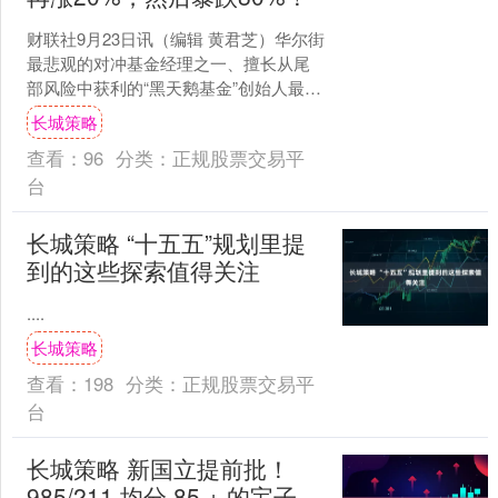
财联社9月23日讯（编辑 黄君芝）华尔街
最悲观的对冲基金经理之一、擅长从尾
部风险中获利的“黑天鹅基金”创始人最新
表示，市场的乐观情绪可能会推动美国
长城策略
股市再上涨20....
查看：
96
分类：
正规股票交易平
台
长城策略 “十五五”规划里提
到的这些探索值得关注
....
长城策略
查看：
198
分类：
正规股票交易平
台
长城策略 新国立提前批！
985/211 均分 85 + 的宝子