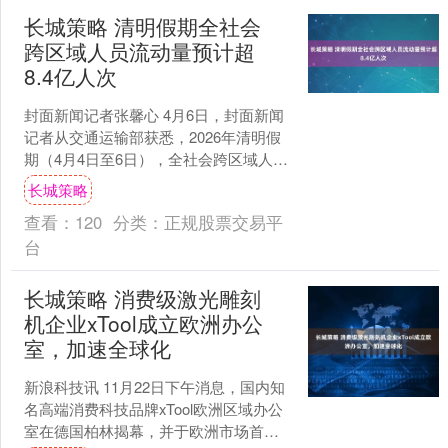
长城策略 清明假期全社会
跨区域人员流动量预计超
8.4亿人次
封面新闻记者张馨心 4月6日，封面新闻
记者从交通运输部获悉，2026年清明假
期（4月4日至6日），全社会跨区域人员
流动量预计84537.8万人次，日均
长城策略
28179....
查看：
120
分类：
正规股票交易平
台
长城策略 消费级激光雕刻
机企业xTool成立欧洲办公
室，加速全球化
新浪科技讯 11月22日下午消息，国内知
名高端消费科技品牌xTool欧洲区域办公
室在德国柏林揭幕，并于欧洲市场首次