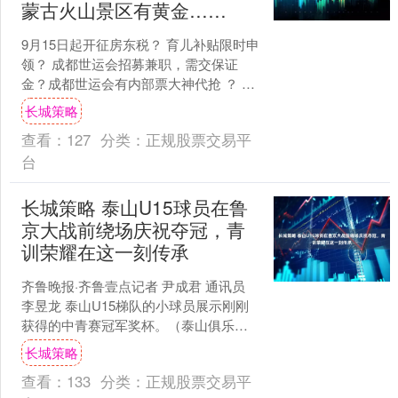
蒙古火山景区有黄金……
9月15日起开征房东税？ 育儿补贴限时申
领？ 成都世运会招募兼职，需交保证
金？成都世运会有内部票大神代抢 ？ 山
西大同华严寺殿墙遭游客刻字？ 医保新
长城策略
政下退休人员....
查看：
127
分类：
正规股票交易平
台
长城策略 泰山U15球员在鲁
京大战前绕场庆祝夺冠，青
训荣耀在这一刻传承
齐鲁晚报·齐鲁壹点记者 尹成君 通讯员
李昱龙 泰山U15梯队的小球员展示刚刚
获得的中青赛冠军奖杯。（泰山俱乐部
供图） 8月31日，对山东泰山U15梯队的
长城策略
小伙子....
查看：
133
分类：
正规股票交易平