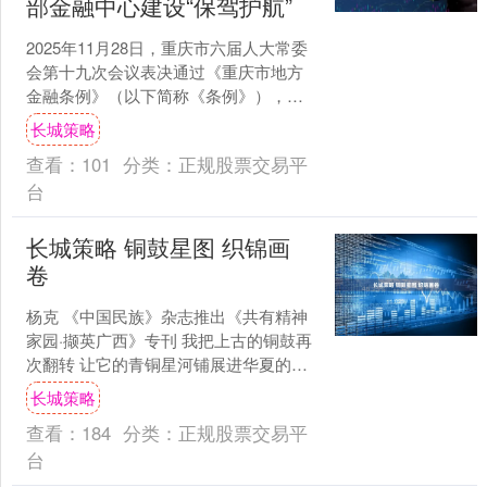
部金融中心建设“保驾护航”
2025年11月28日，重庆市六届人大常委
会第十九次会议表决通过《重庆市地方
金融条例》（以下简称《条例》），作
为重庆市首部专门针对地方金融监管领
长城策略
域制定的地方性法....
查看：
101
分类：
正规股票交易平
台
长城策略 铜鼓星图 织锦画
卷
杨克 《中国民族》杂志推出《共有精神
家园·撷英广西》专刊 我把上古的铜鼓再
次翻转 让它的青铜星河铺展进华夏的苍
穹 拍击鼓面，也拍击 黄河虬龙与长江云
长城策略
涛 中原陶鼓....
查看：
184
分类：
正规股票交易平
台