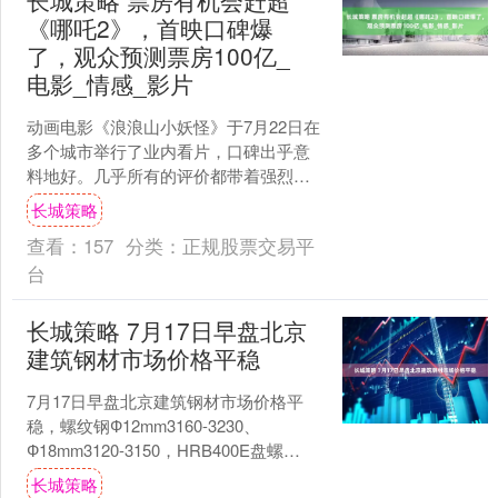
长城策略 票房有机会赶超
《哪吒2》，首映口碑爆
了，观众预测票房100亿_
电影_情感_影片
动画电影《浪浪山小妖怪》于7月22日在
多个城市举行了业内看片，口碑出乎意
料地好。几乎所有的评价都带着强烈的
肯定与惊讶，尤其是在微博上的大V评价
长城策略
中，纷纷给出五星好....
查看：
157
分类：
正规股票交易平
台
长城策略 7月17日早盘北京
建筑钢材市场价格平稳
7月17日早盘北京建筑钢材市场价格平
稳，螺纹钢Ф12mm3160-3230、
Ф18mm3120-3150，HRB400E盘螺
Ф10mm3270-3300。....
长城策略