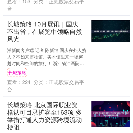
查看：
153
分类：
正规股票交易平
台
长城策略 10月展讯｜国庆
不出省，在展览中领略自然
风光
潮新闻客户端 记者 陈新怡 国庆在外人挤
人？不如来博物馆、美术馆里来一场穿
越时间和空间的旅行！ 浙江省油画院
的“浙里乡韵——浙江省2025年绘画写生
长城策略
展”、杭州市....
查看：
224
分类：
正规股票交易平
台
长城策略 北京国际职业资
格认可目录扩容至163项 多
举措打通人力资源跨境流动
梗阻