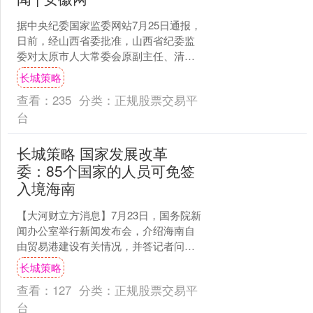
据中央纪委国家监委网站7月25日通报，
日前，经山西省委批准，山西省纪委监
委对太原市人大常委会原副主任、清徐
县委原书记王剑峰严重违纪违法问题进
长城策略
行立案审查调查。 经....
查看：
235
分类：
正规股票交易平
台
长城策略 国家发展改革
委：85个国家的人员可免签
入境海南
【大河财立方消息】7月23日，国务院新
闻办公室举行新闻发布会，介绍海南自
由贸易港建设有关情况，并答记者问。
国家发展改革委副主任王昌林会上表
长城策略
示，5年多来，在中央....
查看：
127
分类：
正规股票交易平
台