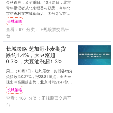
金秋送爽，又至重阳。10月21日，北京
青年报记者从北京稻香村获悉，今年北
京稻香村在东城食尚店、零号寻宝馆两
家门店恢复了摆放花糕塔的传统，既传
长城策略
承了民俗文化，也借“....
查看：
97
分类：
正规股票交易平
台
长城策略 芝加哥小麦期货
跌约1.4%，大豆涨超
0.3%，大豆油涨超1.3%
周二（10月7日）纽约尾盘，彭博谷物分
类指数跌0.27%，报28.8115点，全天呈
现出冲高回落走势，北京时间21:47曾涨
至29.0398点刷新日高。 CBO....
长城策略
查看：
186
分类：
正规股票交易平
台