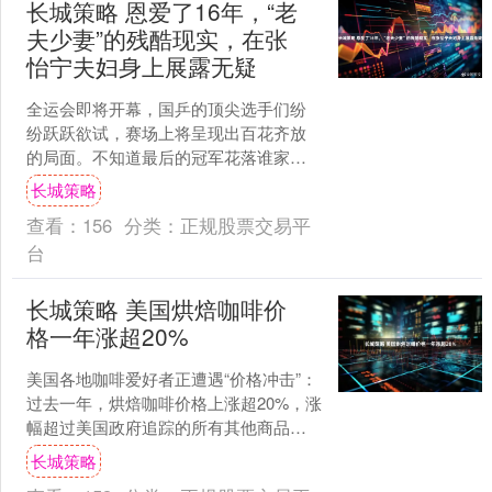
长城策略 恩爱了16年，“老
夫少妻”的残酷现实，在张
怡宁夫妇身上展露无疑
全运会即将开幕，国乒的顶尖选手们纷
纷跃跃欲试，赛场上将呈现出百花齐放
的局面。不知道最后的冠军花落谁家。
回想当年，张怡宁还未退役时，每当她
长城策略
出现在比赛中，冠军几乎可....
查看：
156
分类：
正规股票交易平
台
长城策略 美国烘焙咖啡价
格一年涨超20%
美国各地咖啡爱好者正遭遇“价格冲击”：
过去一年，烘焙咖啡价格上涨超20%，涨
幅超过美国政府追踪的所有其他商品。
咖啡涨价已影响部分美国人的咖啡消费
长城策略
习惯——无论是....