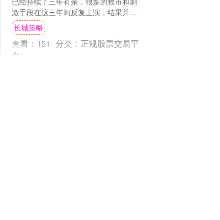
已经持续了三年有余，很多的救市和刺
激手段在这三年间反复上演，结果并不
乐观，对于楼市持续的悲观情绪还在发
长城策略
酵和蔓延，卖房的恐慌....
查看：
151
分类：
正规股票交易平
台
红涨股票配资 一客机起落
架受损无法滑出跑道被搬移
旅客安全离机无伤亡
7月14日晚间，缅甸国家航空仰光飞往昆
明的UB805航班在昆明长水国际机场降
落。由于右主起落架受损，飞机无法正
常滑出跑道。机场立即启动应急预案，
红涨股票配资
机上所有乘客安全....
查看：
143
分类：
正规股票交易平
台
长城策略 杜嘉班纳Rafia