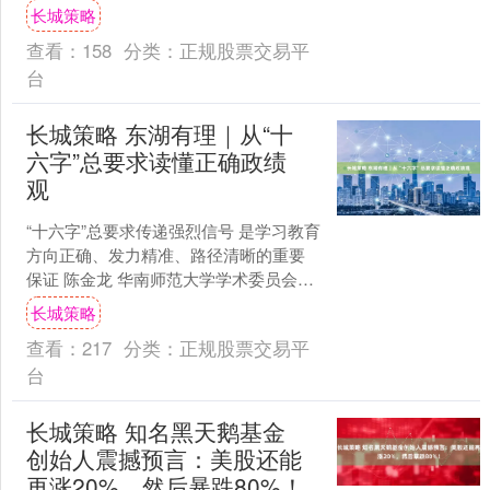
展出旗舰级桌面激光雕刻机F2 Ultra
长城策略
UV....
查看：
158
分类：
正规股票交易平
台
长城策略 东湖有理｜从“十
六字”总要求读懂正确政绩
观
“十六字”总要求传递强烈信号 是学习教育
方向正确、发力精准、路径清晰的重要
保证 陈金龙 华南师范大学学术委员会主
任 马克思主义学院教授 【阅读提要】
长城策略
■“十六字....
查看：
217
分类：
正规股票交易平
台
长城策略 知名黑天鹅基金
创始人震撼预言：美股还能
再涨20%，然后暴跌80%！