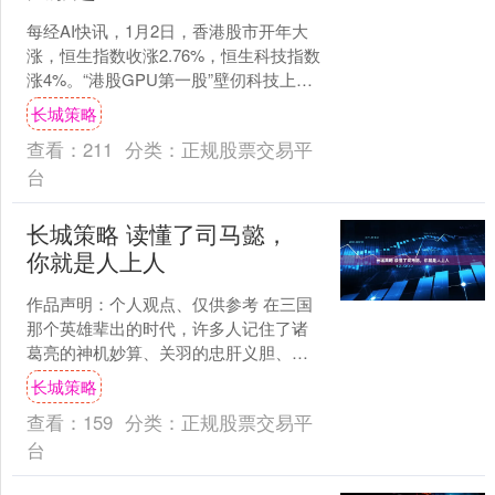
每经AI快讯，1月2日，香港股市开年大
涨，恒生指数收涨2.76%，恒生科技指数
涨4%。“港股GPU第一股”壁仞科技上市
首日大涨超75%；半导体板块涨幅居前，
长城策略
华虹....
查看：
211
分类：
正规股票交易平
台
长城策略 读懂了司马懿，
你就是人上人
作品声明：个人观点、仅供参考 在三国
那个英雄辈出的时代，许多人记住了诸
葛亮的神机妙算、关羽的忠肝义胆、曹
操的雄才大略，却往往忽略了司马懿
长城策略
——这位最终统一三国、奠....
查看：
159
分类：
正规股票交易平
台