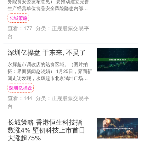
务院食安委发布意见） 要推动建立完善
生产经营单位食品安全风险隐患内部报
告奖励机制，发挥食品从业人员“内部知
长城策略
情人”作用，鼓励其主....
查看：
177
分类：
正规股票交易平
台
深圳亿操盘 于东来, 不灵了
永辉超市调改店的熟食区域。（图片拍
摄：界面新闻赵晓娟） 1月25日，界面新
闻走访发现，永辉超市北京鸿坤广场门
店突然停业。 该店1层扶梯入口已经被围
深圳亿操盘
栏遮挡起来，围....
查看：
144
分类：
正规股票交易平
台
长城策略 香港恒生科技指
数涨4% 壁仞科技上市首日
大涨超75%