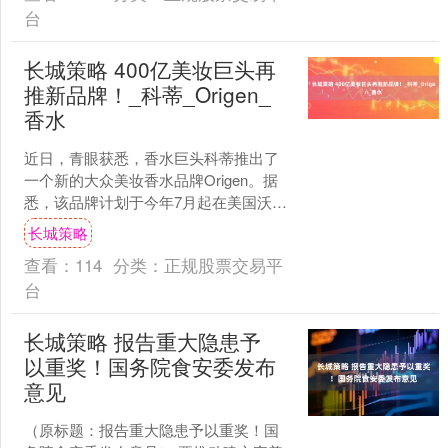
台
长城策略 400亿美妆巨头再
推新品牌！_科蒂_Origen_
香水
近日，青眼获悉，香水巨头科蒂推出了
一个新的大众美妆香水品牌Origen。据
悉，该品牌计划于今年7月起在美国沃尔
玛官网独家发售，随后将陆续登陆线下
长城策略
门店。 无独有偶....
查看：
114
分类：
正规股票交易平
台
长城策略 报告重大隐患予
以重奖！国务院食安委发布
意见
（原标题：报告重大隐患予以重奖！国