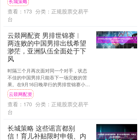
长城策略
黄陂区人民政府....
查看：
173
分类：
正规股票交易平
台
云燚网配资 男排世锦赛︱
两连败的中国男排出线希望
渺茫，亚洲队伍全面处于下
风
时隔三个月再次面对同一个对手，状态
不佳的中国男排只能吞下一场完败的苦
果。在9月16日晚举行的男排世锦赛小组
赛第二轮比赛中，中国队以0比3负于塞
云燚网配资
尔维亚队（18比2....
查看：
170
分类：
正规股票交易平
台
长城策略 这些谣言都别
信！育儿补贴限时申领、内