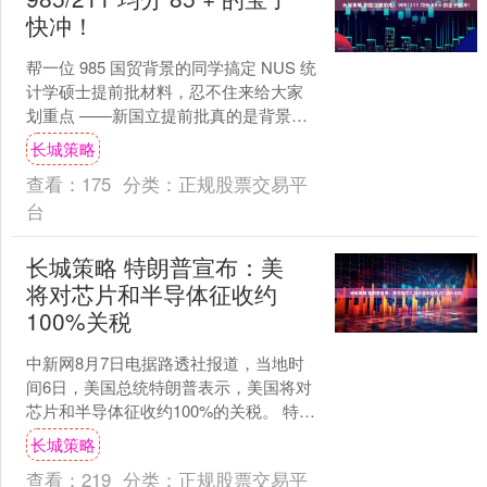
快冲！
帮一位 985 国贸背景的同学搞定 NUS 统
计学硕士提前批材料，忍不住来给大家
划重点 ——新国立提前批真的是背景优
秀同学的 “隐藏福利”，错过真的会亏！
长城策略
先跟....
查看：
175
分类：
正规股票交易平
台
长城策略 特朗普宣布：美
将对芯片和半导体征收约
100%关税
中新网8月7日电据路透社报道，当地时
间6日，美国总统特朗普表示，美国将对
芯片和半导体征收约100%的关税。 特朗
普还称，“所有进口至美国的芯片和半导
长城策略
体都要征收1....
查看：
219
分类：
正规股票交易平