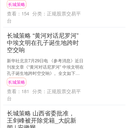
恋阁 “活动结束了，去喝一杯吗？” “这....
长城策略
查看：
154
分类：
正规股票交易平
台
长城策略 “黄河对话尼罗河”
中埃文明在孔子诞生地跨时
空交响
新华社北京7月29日电 《参考消息》近日
刊发文章《“黄河对话尼罗河” 中埃文明在
孔子诞生地跨时空交响》。全文如下：
第十一届尼山世界文明论坛期间，中阿
长城策略
卫视前驻华....
查看：
181
分类：
正规股票交易平
台
长城策略 山西省委批准，
王剑峰被开除党籍_大皖新
闻 | 安徽网