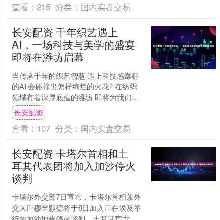
查看：
215
分类：
国内实盘交易
长安配资 千年织艺遇上
AI，一场科技与美学的盛宴
即将在潍坊启幕
当传承千年的织艺智慧 遇上科技感爆棚
的AI 会碰撞出怎样绚烂的火花? 在纺织
领域有着深厚底蕴的潍坊 即将为我们带
来一场震撼心灵的 科技与美学盛宴！ 从
长安配资
曾经“九千....
查看：
107
分类：
国内实盘交易
长安配资 卡塔尔首相和土
耳其代表团将加入加沙停火
谈判
卡塔尔外交部7日宣布，卡塔尔首相兼外
交大臣穆罕默德将于8日加入正在埃及举
行的加沙地带停火谈判。土耳其官方媒