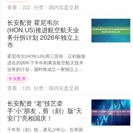
虽然在2024年....
查看：
222
分类：
国内实盘交易
长安配资 霍尼韦尔
(HON.US)推进航空航天业
务分拆计划 2026年独立上
市
霍尼韦尔(HON.US)周三宣布，正积极推
进在2026年下半年剥离其航空航天技术
业务的计划，届时将成立一家独立上市
的航空航天公司。此前，霍尼韦尔已启
长安配资
动更广泛的业....
查看：
125
分类：
国内实盘交易
长安配资 “老”技艺牵
手“小”朋友，剪（刻）版“天
安门”亮相国庆！
千年剪（刻）纸，遇见少年心。在举国