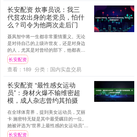
长安配资 炊事员说：我三
代贫农出身的老党员，怕什
么？司令为他两次走后门
聂凤智中将一生都非常重情重义。无论
是对待自己的上级许世友，还是对身边
的人，尤其是对曾经的部下，他都表现
得如同亲人般的关爱，情深意切。老石
长安配资
是聂凤智在抗战时期的老部....
查看：
189
分类：
国内实盘交易
长安配资 “最性感女运动
员”：身材火爆不输维密超
模，成人杂志曾约其拍摄
在全球体育界，提到美女运动员，艾丽
卡·施密特无疑是其中最受瞩目的一位。
她被评选为“世界上最性感的女运动员”，
无论走到哪里，都会吸引大量的目光。
长安配资