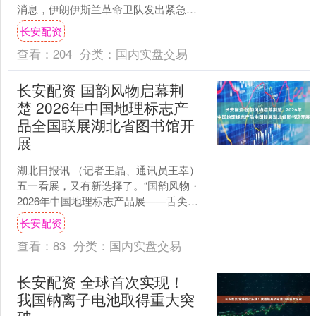
消息，伊朗伊斯兰革命卫队发出紧急警
告，沙特阿拉伯、阿联酋和卡塔尔三国
长安配资
石油设施成为合法打击....
查看：
204
分类：
国内实盘交易
长安配资 国韵风物启幕荆
楚 2026年中国地理标志产
品全国联展湖北省图书馆开
展
湖北日报讯 （记者王晶、通讯员王幸）
五一看展，又有新选择了。“国韵风物・
2026年中国地理标志产品展——舌尖上
的国家印记”全国联展，在湖北省图书馆
长安配资
一楼东厅开展，....
查看：
83
分类：
国内实盘交易
长安配资 全球首次实现！
我国钠离子电池取得重大突