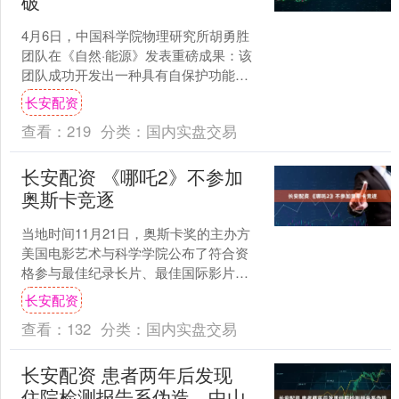
破
4月6日，中国科学院物理研究所胡勇胜
团队在《自然·能源》发表重磅成果：该
团队成功开发出一种具有自保护功能的
可聚合不燃电解质（PNE），全球首次
长安配资
在安时级钠离子电池....
查看：
219
分类：
国内实盘交易
长安配资 《哪吒2》不参加
奥斯卡竞逐
当地时间11月21日，奥斯卡奖的主办方
美国电影艺术与科学学院公布了符合资
格参与最佳纪录长片、最佳国际影片以
及最佳动画长片三个奖项竞逐的影片大
长安配资
名单。在最佳动画长片....
查看：
132
分类：
国内实盘交易
长安配资 患者两年后发现
住院检测报告系伪造，中山