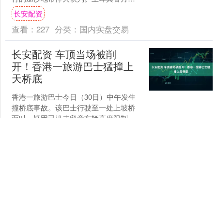
体报道，土耳其代表团也将于8日加入谈
长安配资
判。卡塔尔外交部发....
查看：
227
分类：
国内实盘交易
长安配资 车顶当场被削
开！香港一旅游巴士猛撞上
天桥底
香港一旅游巴士今日（30日）中午发生
撞桥底事故。该巴士行驶至一处上坡桥
面时，疑因司机未留意车辆高度限制，
车辆猛撞上行人天桥底，车顶当场被削
长安配资
开、严重损毁。初步估计....
查看：
158
分类：
国内实盘交易
长安配资 汽车热失控时能
弹射电池引争议，是否
会“把灾难弹射给别人”？研
究中心：前提有安全区域，