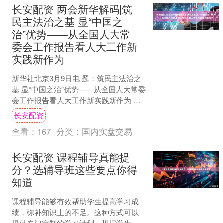
长安配资 两会新华解码|筑
民主法治之基 显“中国之
治”优势——从全国人大常
委会工作报告看人大工作新
实践新作为
新华社北京3月9日电 题：筑民主法治之
基 显“中国之治”优势——从全国人大常委
会工作报告看人大工作新实践新作为 新
华社记者熊丰 人民代表大会制度，为党
长安配资
领导人民创....
查看：
167
分类：
国内实盘交易
长安配资 课程辅导真能提
分？选辅导班这些要点你得
知道
课程辅导能够有效帮助学生提高学习成
绩，弥补知识上的不足。这种方式可以
提供专门定制的学习计划，根据学生的