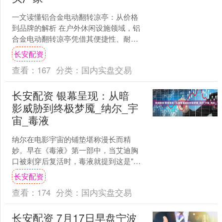
一文读懂铝合金电动翻转凉亭：从价格
到品牌的解析 在户外休闲设施领域，铝
合金电动翻转凉亭凭借其便捷性、耐用
性等诸多优势，正逐渐成为消费者的热
长安配资
门选择。本文将围绕铝合....
查看：
167
分类：
国内实盘交易
长安配资 银幕呈现：从暗
影威胁到终极梦魇_纳尔_宇
宙_毒液
纳尔在电影宇宙的铺垫堪称漫长而精
妙。早在《毒液》第一部中，当艾迪胸
口被刺穿后复活时，毒液就提到这是"法
典"（Codex）的作用——这个看似随意
长安配资
的设定在第三部揭晓....
查看：
174
分类：
国内实盘交易
长安配资 7月17日早盘宁波