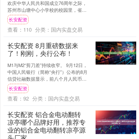
欢庆中华人民共和国成立76周年之际，
苏州市山塘中心小学校的校园里，省级
非遗苏州剪（刻）纸区级代表性传承人
长安配资
倪婉文正带着非遗社团的....
查看：
110
分类：
国内实盘交易
长安配资 8月重磅数据来
了！刚刚，央行公布！
M1与M2“剪刀差”持续收窄。 9月12日，
中国人民银行（简称“央行”）公布的8月
信贷社融数据显示，前八个月人民币贷
款增加13.46万亿元，社会融资规模增量
长安配资
26....
查看：
92
分类：
国内实盘交易
长安配资 铝合金电动翻转
凉亭哪个品牌好用，推荐专
业的铝合金电动翻转凉亭源
头厂家