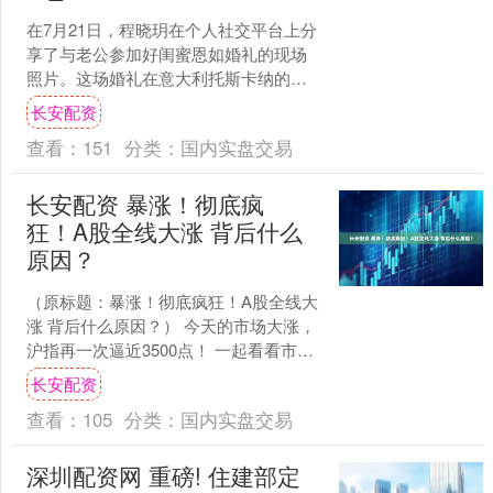
在7月21日，程晓玥在个人社交平台上分
享了与老公参加好闺蜜恩如婚礼的现场
照片。这场婚礼在意大利托斯卡纳的庄
园举行，氛围浪漫温馨，充满高贵典雅
长安配资
的气息，真不愧是同圈....
查看：
151
分类：
国内实盘交易
长安配资 暴涨！彻底疯
狂！A股全线大涨 背后什么
原因？
（原标题：暴涨！彻底疯狂！A股全线大
涨 背后什么原因？） 今天的市场大涨，
沪指再一次逼近3500点！ 一起看看市场
发生了什么事情。 A股大涨 7月8日，A股
长安配资
上涨....
查看：
105
分类：
国内实盘交易
深圳配资网 重磅! 住建部定