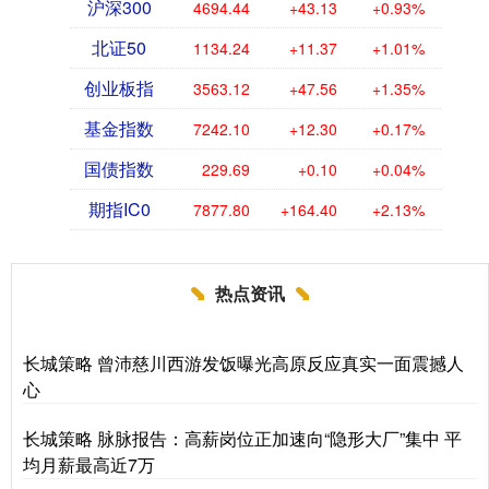
沪深300
4694.44
+43.13
+0.93%
北证50
1134.24
+11.37
+1.01%
创业板指
3563.12
+47.56
+1.35%
基金指数
7242.10
+12.30
+0.17%
国债指数
229.69
+0.10
+0.04%
期指IC0
7877.80
+164.40
+2.13%
热点资讯
长城策略 曾沛慈川西游发饭曝光高原反应真实一面震撼人
心
长城策略 脉脉报告：高薪岗位正加速向“隐形大厂”集中 平
均月薪最高近7万