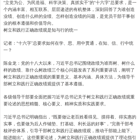
“立党为公、为民造福、科学决策、真抓实干”的“十六字”总要求，是一
个内涵丰富、相互联系、层层递进的有机整体，深刻回答了为谁创造
业绩、创造什么样的业绩、怎样创造业绩的问题，是党员干部干事创
业的根本遵循和价值导向。
树立和践行正确政绩观是知与行的统一
记者：“十六字”总要求如何在学、思、用中贯通，在知、信、行中统
一？
陈金龙：党的十八大以来，习近平总书记围绕政绩为谁而树、树什么
样的政绩、靠什么树政绩三个核心问题发表了系列重要讲话，阐明了
树立和践行正确政绩观的重要意义、基本内涵、具体方法，为领导干
部树立和践行正确政绩观提供了基本遵循。
各级领导干部要全面把握习近平总书记关于树立和践行正确政绩观重
要论述的思想精髓、核心要义、精神实质和实践要求。
习近平总书记明确指出，“既要做让老百姓看得见、摸得着、得实惠的
实事，也要做为后人作铺垫、打基础、利长远的好事”，“完善干部考
核评价体系，引导干部树立和践行正确政绩观，推动干部能上能下、
能进能出”。这些重要论述，为树立和践行正确政绩观提供了理论指引