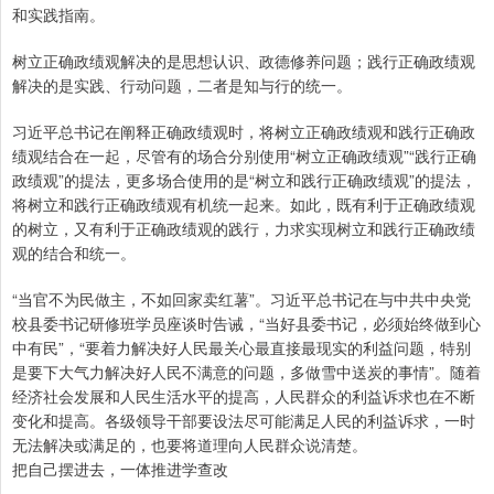
和实践指南。
树立正确政绩观解决的是思想认识、政德修养问题；践行正确政绩观
解决的是实践、行动问题，二者是知与行的统一。
习近平总书记在阐释正确政绩观时，将树立正确政绩观和践行正确政
绩观结合在一起，尽管有的场合分别使用“树立正确政绩观”“践行正确
政绩观”的提法，更多场合使用的是“树立和践行正确政绩观”的提法，
将树立和践行正确政绩观有机统一起来。如此，既有利于正确政绩观
的树立，又有利于正确政绩观的践行，力求实现树立和践行正确政绩
观的结合和统一。
“当官不为民做主，不如回家卖红薯”。习近平总书记在与中共中央党
校县委书记研修班学员座谈时告诫，“当好县委书记，必须始终做到心
中有民”，“要着力解决好人民最关心最直接最现实的利益问题，特别
是要下大气力解决好人民不满意的问题，多做雪中送炭的事情”。随着
经济社会发展和人民生活水平的提高，人民群众的利益诉求也在不断
变化和提高。各级领导干部要设法尽可能满足人民的利益诉求，一时
无法解决或满足的，也要将道理向人民群众说清楚。
把自己摆进去，一体推进学查改