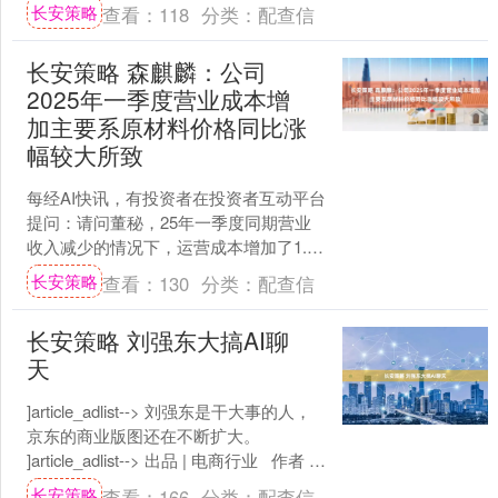
长安策略
查看：
118
分类：
配查信
长安策略 森麒麟：公司
2025年一季度营业成本增
加主要系原材料价格同比涨
幅较大所致
每经AI快讯，有投资者在投资者互动平台
提问：请问董秘，25年一季度同期营业
收入减少的情况下，运营成本增加了1.35
亿，主要是原材料成本增加了吗？ 森麒
长安策略
查看：
130
分类：
配查信
麟（002....
长安策略 刘强东大搞AI聊
天
]article_adlist--> 刘强东是干大事的人，
京东的商业版图还在不断扩大。
]article_adlist--> 出品 | 电商行业 作者 |
....
长安策略
查看：
166
分类：
配查信