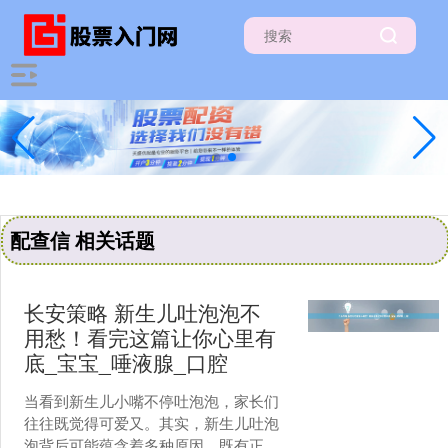
配查信 相关话题
长安策略 新生儿吐泡泡不
用愁！看完这篇让你心里有
底_宝宝_唾液腺_口腔
当看到新生儿小嘴不停吐泡泡，家长们
往往既觉得可爱又。其实，新生儿吐泡
泡背后可能蕴含着多种原因，既有正常