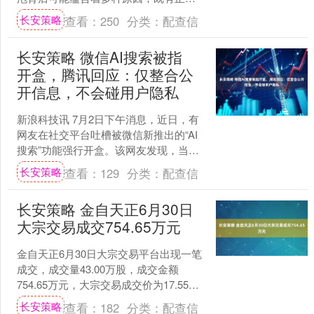
的生理现象，也可能是身体发出的健康
长安策略
查看：
250
分类：
配查信
信号。接下来，我们就从多....
长安策略 微信AI搜索被指
开盒，腾讯回应：仅整合公
开信息，不会碰用户隐私
新浪科技讯 7月2日下午消息，近日，有
网友在社交平台吐槽被微信新推出的“AI
搜索”功能强行开盒。该网友发现，当微
信推文中出现本人姓名时，名字会变成
长安策略
查看：
129
分类：
配查信
蓝色超链接，....
长安策略 金自天正6月30日
大宗交易成交754.65万元
金自天正6月30日大宗交易平台出现一笔
成交，成交量43.00万股，成交金额
754.65万元，大宗交易成交价为17.55
元，相对今日收盘价溢价8.47%。该笔交
长安策略
查看：
182
分类：
配查信