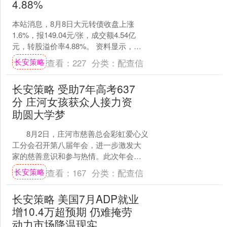
4.88%
本站消息，8月8日大元转债收盘上涨
1.6%，报149.04元/张，成交额4.54亿
元，转股溢价率4.88%。 资料显示，大
元转债信用级别为“AA-”，债券期限6....
长安策略
查看：
227
分类：
配查信
长安策略 受助7年高考637
分 庄河女孩获众人接力资
助圆大学梦
8月2日，庄河市慈善总会彩虹爱心义
工分会召开第八届年会，进一步激发大
家的慈善意识和参与热情。此次年会共
为47人发放助学、助残、助医善款78800
长安策略
查看：
167
分类：
配查信
元....
长安策略 美国7月ADP就业
增10.4万超预期 仍难掩劳
动力市场降温现实