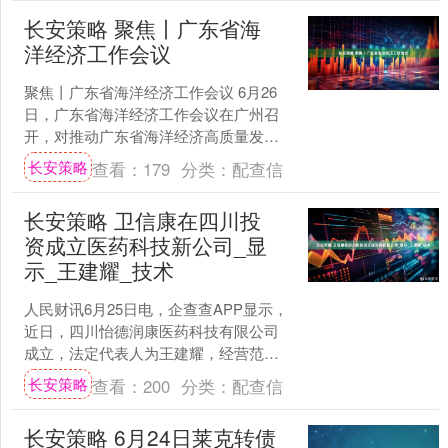
长安策略 聚焦丨广东省海
洋经济工作会议
聚焦丨广东省海洋经济工作会议 6月26
日，广东省海洋经济工作会议在广州召
开，对推动广东省海洋经济高质量发展
进行全面研究部署。 要闻聚焦 深度解读
长安策略
查看：
179
分类：
配查信
融媒视角 1/....
长安策略 卫信康在四川投
资成立医药科技新公司_显
示_王建耀_技术
人民财讯6月25日电，企查查APP显示，
近日，四川怡德润康医药科技有限公司
成立，法定代表人为王建耀，经营范围
包含：医学研究和试验发展；技术服
长安策略
查看：
200
分类：
配查信
务、技术开发、技术咨....
长安策略 6月24日莱克转债