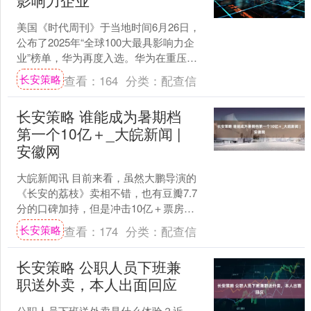
影响力企业
美国《时代周刊》于当地时间6月26日，
公布了2025年“全球100大最具影响力企
业”榜单，华为再度入选。华为在重压之
下持续创新与突出，取得了系列耀眼成
长安策略
查看：
164
分类：
配查信
果，是其入....
长安策略 谁能成为暑期档
第一个10亿＋_大皖新闻 |
安徽网
大皖新闻讯 目前来看，虽然大鹏导演的
《长安的荔枝》卖相不错，也有豆瓣7.7
分的口碑加持，但是冲击10亿＋票房难
度依然不小。热闹是真热闹，口碑佳作
长安策略
查看：
174
分类：
配查信
也不少，不过现在....
长安策略 公职人员下班兼
职送外卖，本人出面回应
公职人员下班送外卖是什么体验？近