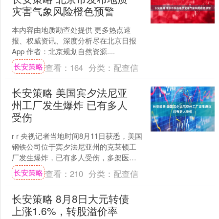
灾害气象风险橙色预警
本内容由地质勘查处提供 更多热点速
报、权威资讯、深度分析尽在北京日报
App 作者：北京规划自然资源....
长安策略
查看：
164
分类：
配查信
长安策略 美国宾夕法尼亚
州工厂发生爆炸 已有多人
受伤
r r 央视记者当地时间8月11日获悉，美国
钢铁公司位于宾夕法尼亚州的克莱顿工
厂发生爆炸，已有多人受伤，多架医疗
直升机已被派往该地区。 r 克莱顿市市长
长安策略
查看：
210
分类：
配查信
称工厂发....
长安策略 8月8日大元转债
上涨1.6%，转股溢价率