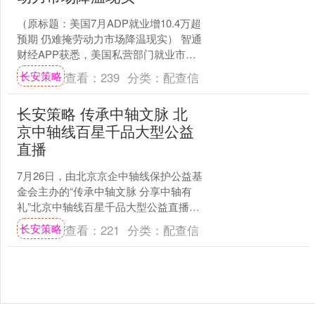
（原标题：美国7月ADP就业增10.4万超
预期 仍难掩劳动力市场降温现实） 智通
财经APP获悉，美国私营部门就业市场
在7月呈现超预期增长，但结构性分化与
长安策略
查看：
239
分类：
配查信
劳动力需....
长安策略 传承中轴文脉 北
京中轴线百星千品大型公益
直播
7月26日，由北京京企中轴线保护公益基
金会主办的“传承中轴文脉 分享中轴有
礼”北京中轴线百星千品大型公益直播活
动在北京正阳门箭楼和观坛艺术中心举
长安策略
查看：
221
分类：
配查信
办。 本次直播活....