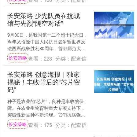
长安策略 少先队员在抗战
馆与先烈“隔空对话”
9月30日，是我国第十二个烈士纪念日，
今年又恰逢中国人民抗日战争暨世界反
法西斯战争胜利80周年，首都师范大学
附属小学近千名师生，在中国人民抗日
长安策略
查看：
223
分类：
配查信
战争纪念馆醒狮广场....
长安策略 创意海报｜独家
揭秘！丰收背后的“芯片密
码”
种子是农业的“芯片”，良种是丰收的保
障。在农业生物育种重大专项支持下，
突破性新品种不断涌现。它们抗病强、
产量高、品质优，为中国人的“粮袋
长安策略
查看：
175
分类：
配查信
子”“奶瓶子”和“肉案子....