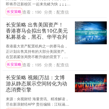
即将乔迁新校区 一起来先睹为快 ↓↓↓
海亮教育·长治十三中新校区位于潞城区
长安策略
查看：
190
分类：
配查信
主城....
长安策略 出售美国资产！
香港赛马会拟出售10亿美元
私募基金，黑石、华平在列
香港最大资产配置机构之一的赛马会，
正计划出售其持有的大部分美国资产。
在贸易紧张局势不断升级的背景下，约
10家亚洲超高净值家族办公室和顾问机
长安策略
查看：
195
分类：
配查信
构已减少或暂停对美国市....
长安策略 视频|万喆：文博
游从静态展示空间转化为动
态消费引擎
来源：央视财经 海量资讯、精准解读，
尽在新浪财经APP 责任编辑：江钰涵....