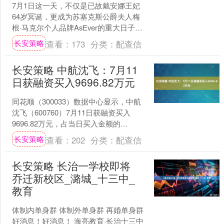
7月1日这一天，不仅是已故戴安娜王妃
64岁冥诞，更成为苏塞克斯公爵夫人梅
根·马克尔个人品牌AsEver的重大日子
——她高调推出了首款纳帕谷玫瑰红
长安策略
查看：
173
分类：
配查信
酒，定价35美元....
长安策略 中航沈飞：7月11
日获融资买入9696.82万元
同花顺（300033）数据中心显示，中航
沈飞（600760）7月11日获融资买入
9696.82万元，占当日买入金额的
16.11%，当前融资余额14.62亿元，占....
长安策略
查看：
202
分类：
配查信
长安策略 长治一学校即将
乔迁新校区_潞城_十三中_
教育
体制内单身群 体制外单身群 再婚单身群
好消息！好消息！ 海亮教育·长治十三中