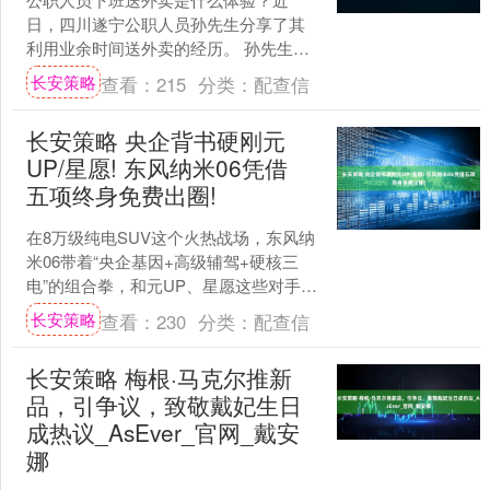
日，四川遂宁公职人员孙先生分享了其
利用业余时间送外卖的经历。 孙先生曾
当过消防员。去年底转业后，分配至遂
长安策略
查看：
215
分类：
配查信
宁市船山区某单位工作。 ....
长安策略 央企背书硬刚元
UP/星愿! 东风纳米06凭借
五项终身免费出圈!
在8万级纯电SUV这个火热战场，东风纳
米06带着“央企基因+高级辅驾+硬核三
电”的组合拳，和元UP、星愿这些对手打
得火热。它可不止是顶着东风56年造车
长安策略
查看：
230
分类：
配查信
经验的光环....
长安策略 梅根·马克尔推新
品，引争议，致敬戴妃生日
成热议_AsEver_官网_戴安
娜