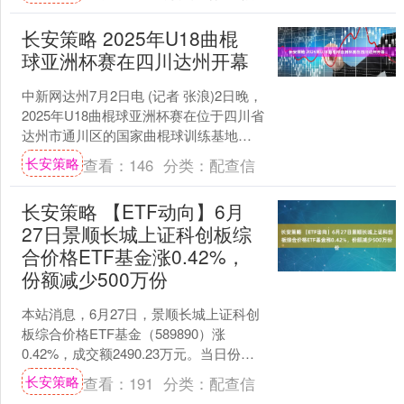
易....
长安策略 2025年U18曲棍
球亚洲杯赛在四川达州开幕
中新网达州7月2日电 (记者 张浪)2日晚，
2025年U18曲棍球亚洲杯赛在位于四川省
达州市通川区的国家曲棍球训练基地开
幕。 开幕式后，中国队与马来西亚队进
长安策略
查看：
146
分类：
配查信
行了....
长安策略 【ETF动向】6月
27日景顺长城上证科创板综
合价格ETF基金涨0.42%，
份额减少500万份
本站消息，6月27日，景顺长城上证科创
板综合价格ETF基金（589890）涨
0.42%，成交额2490.23万元。当日份额
减少了500万份，最新份额为8.35亿....
长安策略
查看：
191
分类：
配查信