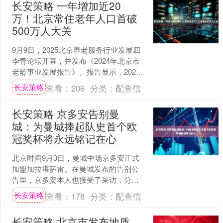
长安策略 一年增加近20
万！北京常住老年人口首破
500万人大关
9月9日，2025北京养老服务行业发展四
季青论坛开幕，并发布《2024年北京市
老龄事业发展报告》。报告显示，2024
年全市60岁及以上常住人口达514.0万
长安策略
查看：
206
分类：
配查信
人，....
长安策略 京多安告别曼
城：为曼城捧起队史首个欧
冠奖杯将永远铭记在心
北京时间9月3日，曼城中场京多安正式
加盟加拉塔萨雷。在曼城发布的告别公
告里，京多安本人也接受了采访，分享
了临别感言。 京多安表示 曼城在我心中
长安策略
查看：
178
分类：
配查信
永远有着特殊的分量....
长安策略 北京市发布地质