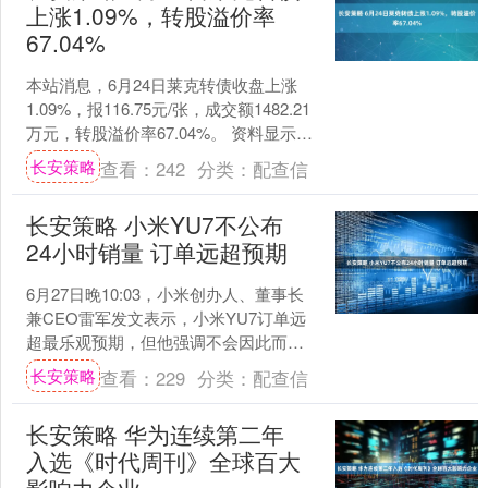
上涨1.09%，转股溢价率
67.04%
本站消息，6月24日莱克转债收盘上涨
1.09%，报116.75元/张，成交额1482.21
万元，转股溢价率67.04%。 资料显示，
莱克转债信用级别为“AA”，....
长安策略
查看：
242
分类：
配查信
长安策略 小米YU7不公布
24小时销量 订单远超预期
6月27日晚10:03，小米创办人、董事长
兼CEO雷军发文表示，小米YU7订单远
超最乐观预期，但他强调不会因此而沾
沾自喜。雷军还确认，不会公布YU7的
长安策略
查看：
229
分类：
配查信
24小时销....
长安策略 华为连续第二年
入选《时代周刊》全球百大