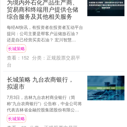
为境内外石化产品生产商、
贸易商和终端用户提供仓储
综合服务及其他相关服务
每经AI快讯，有投资者在投资者互动平台
提问：公司主要是帮客户运储放石油？
还是自己经营买卖石油？ 宏川智慧
（002930.SZ）7月7日在投资者互动平台
长城策略
表示，您好....
查看：
152
分类：
正规股票交易平
台
长城策略 九台农商银行，
拟退市
7月3日，吉林九台农村商业银行（简
称“九台农商银行”）公告称，中金公司将
代表吉林省金融控股集团股份有限公司
（下称“吉林金控”）就收购所有已发行H
长城策略
股作出自愿有条件....