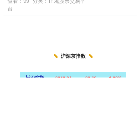
查看：
99
分类：
正规股票交易平
台
沪深京指数
上证综指
3940.04
+39.68
+1.02%