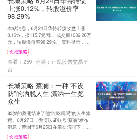
长城策略 6月24日华特转债
上涨0.12%，转股溢价率
98.29%
本站消息，6月24日华特转债收盘上涨
0.12%，报115.7元/张，成交额1089.26万
元，转股溢价率98.29%。 资料显示，华
特转债信用级别为“AA-”，....
长城策略
查看：
259
分类：
正规股票交易平
台
长城策略 蔡澜：一种“不设
防”的洒脱人生 潇洒一生览
众生
83岁的蔡澜结束了他“吃吃喝喝”的人生旅
程。6月27日，微博认证账号“蔡澜”发布
消息，蔡澜于6月25日在亲友陪同下，在
香港养和医院安详离世。遵从其本人意
长城策略