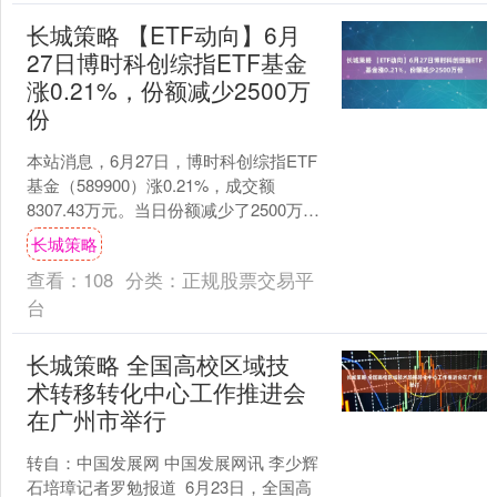
长城策略 【ETF动向】6月
27日博时科创综指ETF基金
涨0.21%，份额减少2500万
份
本站消息，6月27日，博时科创综指ETF
基金（589900）涨0.21%，成交额
8307.43万元。当日份额减少了2500万
份，最新份额为12.59亿份，近20....
长城策略
查看：
108
分类：
正规股票交易平
台
长城策略 全国高校区域技
术转移转化中心工作推进会
在广州市举行
转自：中国发展网 中国发展网讯 李少辉
石培璋记者罗勉报道 6月23日，全国高