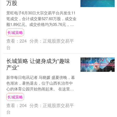
万股
景旺电子6月30日大宗交易平台共发生11
笔成交，合计成交量527.60万股，成交金
额1.89亿元。成交价格均为35.76元，相
对今日收盘价折价14.53%。从参....
长城策略
查看：
224
分类：
正规股票交易平
台
长城策略 让健身成为“趣味
产业”
新华每日电讯记者 马晓媛 盛夏傍晚，暮
色渐浓，暑热退去，位于山西长治市中
心的体育公园开始热闹起来。 在这里，
健身的“打开方式”可以很特别：在健身步
长城策略
道的屏幕前“刷....
查看：
204
分类：
正规股票交易平
台