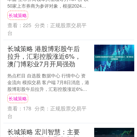
50家上市券商为参评对象，根据2024年
度营收规模进行排序，将参评券商划分
长城策略
为综合性....
查看：
225
分类：
正规股票交易平
台
长城策略 港股博彩股午后
拉升，汇彩控股涨近6%，
澳门博彩业7月开局强劲
热点栏目 自选股 数据中心 行情中心 资
金流向 模拟交易 客户端 7月8日消息，港
股博彩股午后拉升，汇彩控股涨近6%，
永利澳门涨超4%。 麦格理发表研究报告
长城策略
指，....
查看：
178
分类：
正规股票交易平
台
长城策略 宏川智慧：主要