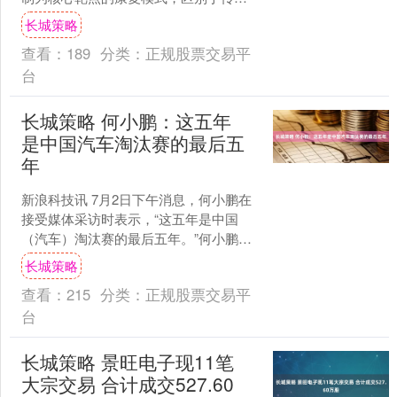
行为训练或药物治疗，它通过调节生物
长城策略
节律、营养代谢、神经递....
查看：
189
分类：
正规股票交易平
台
长城策略 何小鹏：这五年
是中国汽车淘汰赛的最后五
年
新浪科技讯 7月2日下午消息，何小鹏在
接受媒体采访时表示，“这五年是中国
（汽车）淘汰赛的最后五年。”何小鹏表
示，在AI时代，高算力的芯片是未来大家
长城策略
功能、性能、安....
查看：
215
分类：
正规股票交易平
台
长城策略 景旺电子现11笔
大宗交易 合计成交527.60