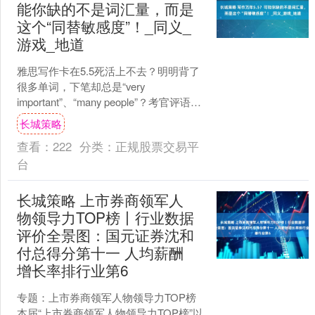
能你缺的不是词汇量，而是
这个“同替敏感度”！_同义_
游戏_地道
雅思写作卡在5.5死活上不去？明明背了
很多单词，下笔却总是“very
important”、“many people”？考官评语常
写“lexical resou....
长城策略
查看：
222
分类：
正规股票交易平
台
长城策略 上市券商领军人
物领导力TOP榜丨行业数据
评价全景图：国元证券沈和
付总得分第十一 人均薪酬
增长率排行业第6
专题：上市券商领军人物领导力TOP榜
本届“上市券商领军人物领导力TOP榜”以